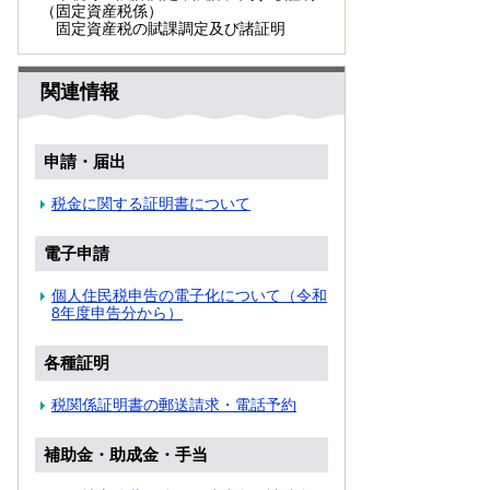
（固定資産税係）
固定資産税の賦課調定及び諸証明
関連情報
申請・届出
税金に関する証明書について
電子申請
個人住民税申告の電子化について（令和
8年度申告分から）
各種証明
税関係証明書の郵送請求・電話予約
補助金・助成金・手当