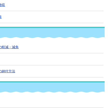
徴収
等
の軽減・減免
の納付方法