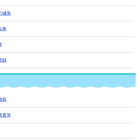
の減免
転車
車
登録
徴収
措置等