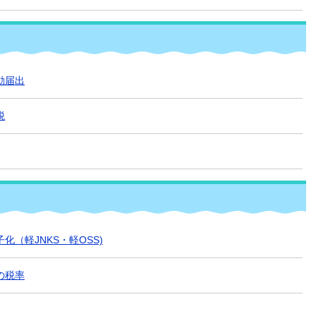
動届出
税
（軽JNKS・軽OSS)
の税率