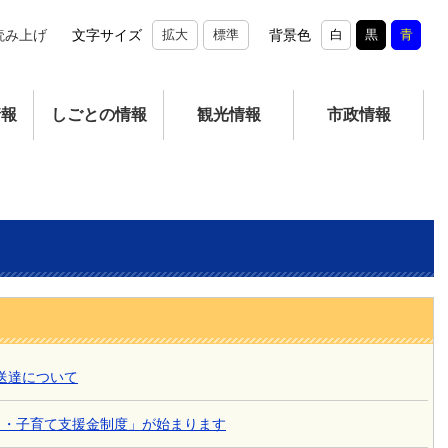
読み上げ
文字サイズ
拡大
標準
背景色
白
黒
青
情報
しごとの情報
観光情報
市政情報
送達について
も・子育て支援金制度」が始まります