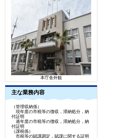
本庁舎外観
主な業務内容
（管理収納係）
現年度の市税等の徴収，滞納処分，納
付証明
過年度の市税等の徴収，滞納処分，納
付証明
（課税係）
市税等の賦課調定，賦課に関する証明