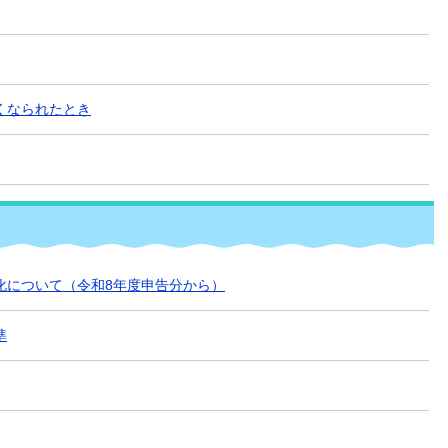
くなられたとき
化について（令和8年度申告分から）
準