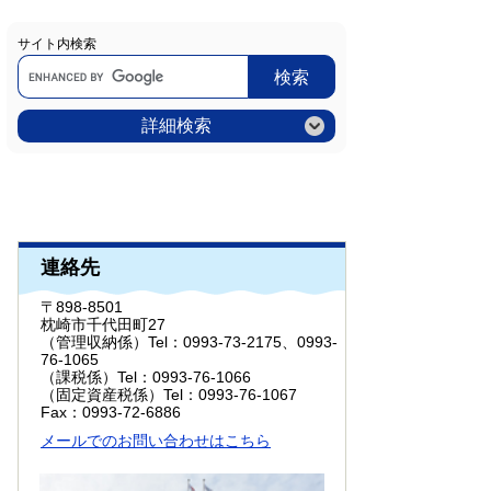
サイト内検索
Google
カ
ス
タ
ム
詳細検索
検
索
連絡先
〒898-8501
枕崎市千代田町27
（管理収納係）
Tel：0993-73-2175、0993-
76-1065
（課税係）
Tel：0993-76-1066
（固定資産税係）
Tel：0993-76-1067
Fax：0993-72-6886
メールでのお問い合わせはこちら