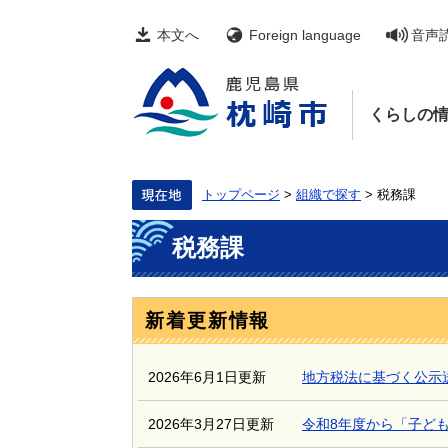
ペ
メ
ー
ニ
本文へ
Foreign language
音声
ジ
ュ
の
ー
先
を
頭
飛
くらしの
で
ば
す。
し
て
本
文
トップページ
>
組織で探す
>
税務課
へ
本
税務課
文
新着更新情報
2026年6月1日更新
地方税法に基づく公示
2026年3月27日更新
令和8年度から「子ど