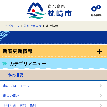
ペ
メ
ー
ニ
ジ
ュ
閲
の
ー
覧
先
を
補
頭
飛
助
トップページ
>
分類でさがす
>
市政情報
で
ば
す。
し
て
本
文
本
へ
文
新着更新情報
カテゴリメニュー
市の概要
市のプロフィール
市長の部屋
各種計画・構想・指針