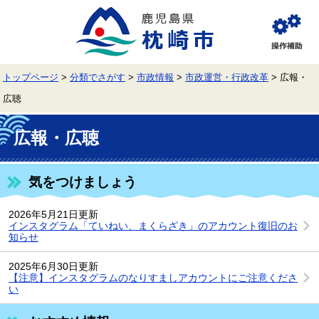
ペ
メ
ー
ニ
ジ
ュ
閲
の
ー
覧
先
を
補
頭
飛
助
トップページ
>
分類でさがす
>
市政情報
>
市政運営・行政改革
>
広報・
で
ば
す。
し
広聴
て
本
本
文
文
広報・広聴
へ
気をつけましょう
2026年5月21日更新
インスタグラム「ていねい、まくらざき」のアカウント復旧のお
知らせ
2025年6月30日更新
【注意】インスタグラムのなりすましアカウントにご注意くださ
い