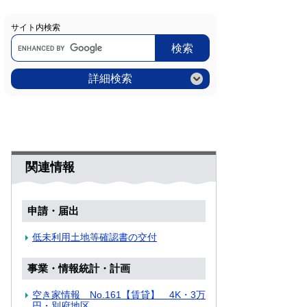
サイト内検索
Google
カ
ス
タ
ム
詳細検索
検
索
関連情報
申請・届出
低未利用土地等確認書の交付
事業・情報統計・計画
空き家情報 No.161【賃貸】 4K・3万
円・別府地区