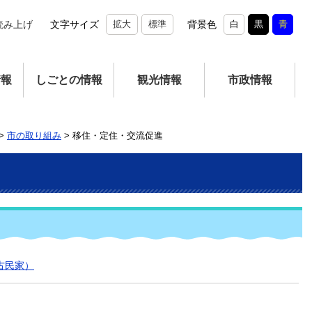
読み上げ
文字サイズ
拡大
標準
背景色
白
黒
青
情報
しごとの情報
観光情報
市政情報
>
市の取り組み
>
移住・定住・交流促進
古民家）