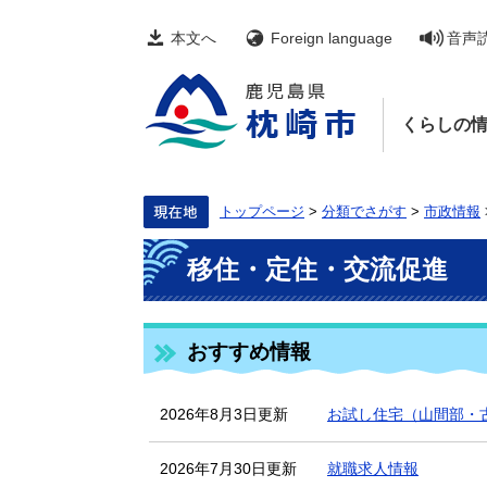
ペ
メ
ー
ニ
本文へ
Foreign language
音声
ジ
ュ
の
ー
先
を
頭
飛
くらしの
で
ば
す。
し
て
本
文
トップページ
>
分類でさがす
>
市政情報
へ
本
移住・定住・交流促進
文
おすすめ情報
2026年8月3日更新
お試し住宅（山間部・
2026年7月30日更新
就職求人情報