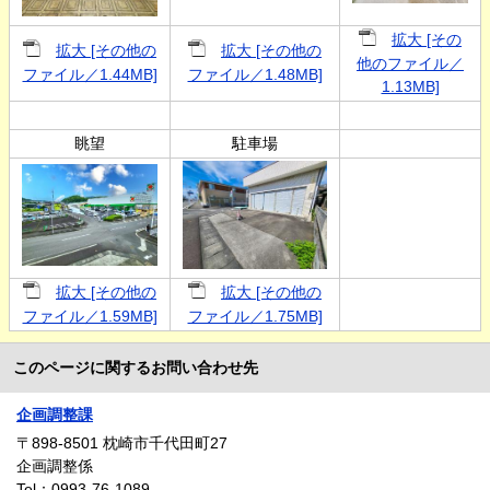
拡大 [その
拡大 [その他の
拡大 [その他の
他のファイル／
ファイル／1.44MB]
ファイル／1.48MB]
1.13MB]
眺望
駐車場
拡大 [その他の
拡大 [その他の
ファイル／1.59MB]
ファイル／1.75MB]
このページに関するお問い合わせ先
企画調整課
〒898-8501
枕崎市千代田町27
企画調整係
Tel：0993-76-1089