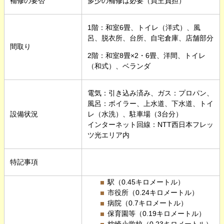
補修の要否
多少の補修は必要（買主負担）
1階：和室6畳、トイレ（洋式）、風
呂、脱衣所、台所、自宅倉庫、店舗部分
間取り
2階：和室8畳×2・6畳、洋間、トイレ
（和式）、ベランダ
電気：引き込み済み、ガス：プロパン、
風呂：ボイラー、上水道、下水道、トイ
設備状況
レ（水洗）、駐車場（3台分）
インターネット回線：NTT西日本フレッ
ツ光エリア内
特記事項
駅（0.45キロメートル）
市役所（0.24キロメートル）
病院（0.7キロメートル）
保育園等（0.19キロメートル）
枕崎小学校（0.23キロメートル）