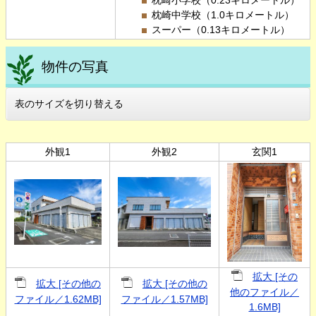
枕崎中学校（1.0キロメートル）
スーパー（0.13キロメートル）
物件の写真
表のサイズを切り替える
外観1
外観2
玄関1
拡大 [その
拡大 [その他の
拡大 [その他の
他のファイル／
ファイル／1.62MB]
ファイル／1.57MB]
1.6MB]