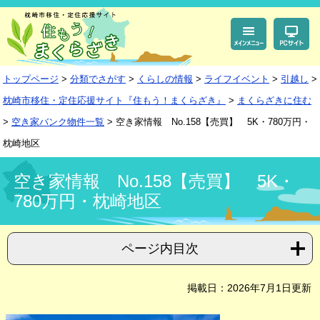
ペ
メ
ー
ニ
ジ
ュ
の
ー
先
を
頭
飛
トップページ
>
分類でさがす
>
くらしの情報
>
ライフイベント
>
引越し
>
で
ば
す。
し
枕崎市移住・定住応援サイト『住もう！まくらざき』
>
まくらざきに住む
て
本
>
空き家バンク物件一覧
>
空き家情報 No.158【売買】 5K・780万円・
文
枕崎地区
へ
本
文
空き家情報 No.158【売買】 5K・
780万円・枕崎地区
ページ内目次
掲載日：2026年7月1日更新