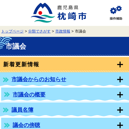
ペ
メ
ー
ニ
ジ
ュ
閲
の
ー
覧
先
を
補
頭
飛
助
トップページ
>
分類でさがす
>
市政情報
>
市議会
で
ば
す。
し
本
て
文
市議会
本
文
へ
新着更新情報
市議会からのお知らせ
市議会の概要
議員名簿
議会の傍聴