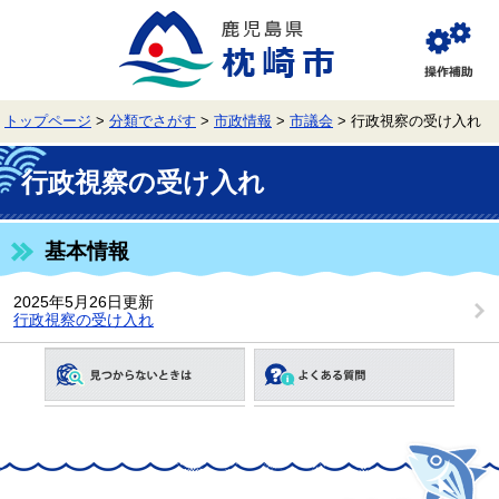
ペ
メ
ー
ニ
ジ
ュ
閲
の
ー
覧
先
を
補
頭
飛
助
トップページ
>
分類でさがす
>
市政情報
>
市議会
>
行政視察の受け入れ
で
ば
す。
し
本
て
文
行政視察の受け入れ
本
文
へ
基本情報
2025年5月26日更新
行政視察の受け入れ