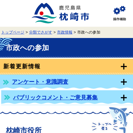
ペ
メ
ー
ニ
ジ
ュ
閲
の
ー
覧
先
を
補
頭
飛
助
トップページ
>
分類でさがす
>
市政情報
>
市政への参加
で
ば
す。
し
本
て
文
市政への参加
本
文
へ
新着更新情報
アンケート・意識調査
パブリックコメント・ご意見募集
枕崎市役所