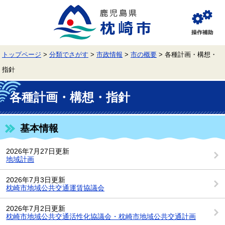
ペ
メ
ー
ニ
ジ
ュ
閲
の
ー
覧
先
を
補
頭
飛
助
トップページ
>
分類でさがす
>
市政情報
>
市の概要
>
各種計画・構想・
で
ば
す。
し
指針
て
本
本
文
文
各種計画・構想・指針
へ
基本情報
2026年7月27日更新
地域計画
2026年7月3日更新
枕崎市地域公共交通運賃協議会
2026年7月2日更新
枕崎市地域公共交通活性化協議会・枕崎市地域公共交通計画