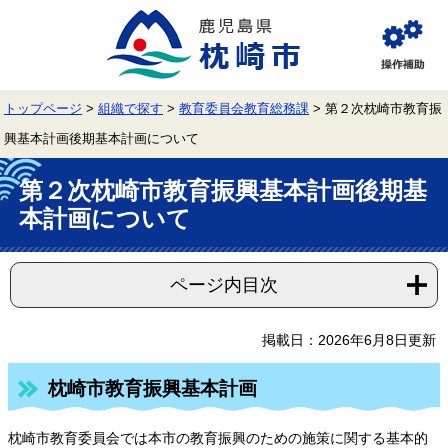
ペ
メ
ー
ニ
ジ
ュ
閲
の
ー
覧
先
を
補
頭
飛
助
トップページ
>
組織で探す
>
教育委員会教育総務課
>
第２次枕崎市教育振
で
ば
す。
し
興基本計画後期基本計画について
て
本
本
文
第２次枕崎市教育振興基本計画後期基
文
へ
本計画について
ページ内目次
掲載日：2026年6月8日更新
枕崎市教育振興基本計画
枕崎市教育委員会では本市の教育振興のための施策に関する基本的