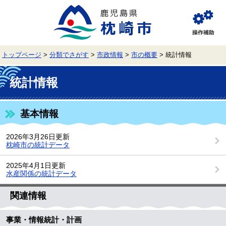
ペ
メ
ー
ニ
ジ
ュ
閲
の
ー
覧
先
を
補
頭
飛
助
トップページ
>
分類でさがす
>
市政情報
>
市の概要
>
統計情報
で
ば
す。
し
本
て
文
統計情報
本
文
へ
基本情報
2026年3月26日更新
枕崎市の統計データ
2025年4月1日更新
水産関係の統計データ
関連情報
事業・情報統計・計画