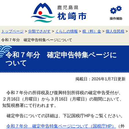
ペ
メ
ー
ニ
ジ
ュ
閲
の
ー
覧
先
を
補
頭
飛
助
トップページ
>
分類でさがす
>
くらしの情報
>
税（料）金
>
個人住民税
>
で
ば
す。
し
令和７年分 確定申告特集ページについて
て
本
本
文
令和７年分 確定申告特集ページに
文
へ
ついて
掲載日：2026年1月7日更新
令和７年分の所得税及び復興特別所得税の確定申告受付が、
２月16日（月曜日）から３月16日（月曜日）の期間において、
知覧税務署にて行われます。
確定申告についての詳細は、下記国税庁HPをご覧ください。
令和７年分 確定申告特集ページについて（国税庁HP）
（外