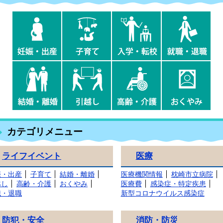
妊
子
入
就
娠・
育
学・
職・
出
て
転
退
産
校
職
結
引
高
お
婚・
越
齢・
く
離
し
介
や
婚
護
み
カテゴリメニュー
ライフイベント
医療
娠・出産
子育て
結婚・離婚
医療機関情報
枕崎市立病院
越し
高齢・介護
おくやみ
医療費
感染症・特定疾患
職・退職
新型コロナウイルス感染症
防犯・安全
消防・防災