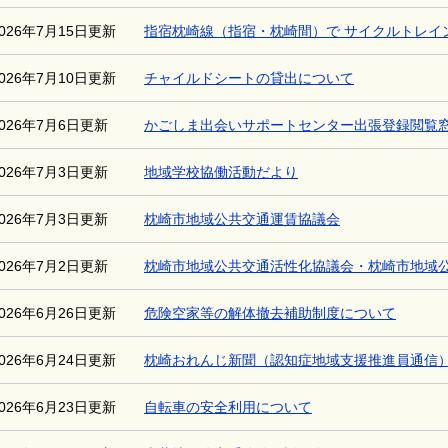
2026年7月15日更新
指宿枕崎線（指宿・枕崎間）で サイクルトレイ
2026年7月10日更新
チャイルドシートの貸出について
2026年7月6日更新
かごしま出会いサポートセンター出張登録閲覧
2026年7月3日更新
地域学校協働活動だより
2026年7月3日更新
枕崎市地域公共交通運賃協議会
2026年7月2日更新
枕崎市地域公共交通活性化協議会・枕崎市地域
2026年6月26日更新
危険空家等の解体撤去補助制度について
2026年6月24日更新
枕崎おれんじ新聞（認知症地域支援推進員通信
2026年6月23日更新
自転車の安全利用について