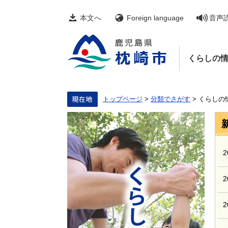
ペ
メ
ー
ニ
本文へ
Foreign language
音声
ジ
ュ
の
ー
先
を
頭
飛
くらしの
で
ば
す。
し
て
本
文
トップページ
>
分類でさがす
>
くらしの
へ
本
文