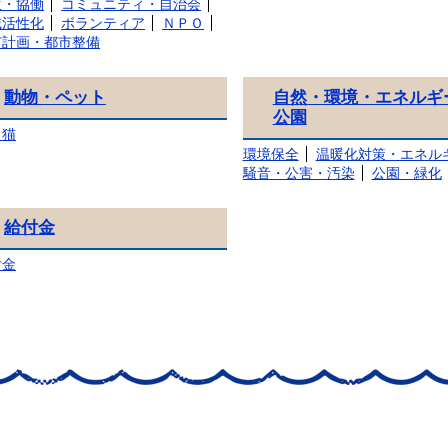
生・協働
コミュニティ・自治会
域活性化
ボランティア
ＮＰＯ
市計画・都市整備
動物・ペット
自然・環境・エネルギ
公園
、猫
環境保全
温暖化対策・エネル
騒音・公害・汚染
公園・緑化
給付金
付金