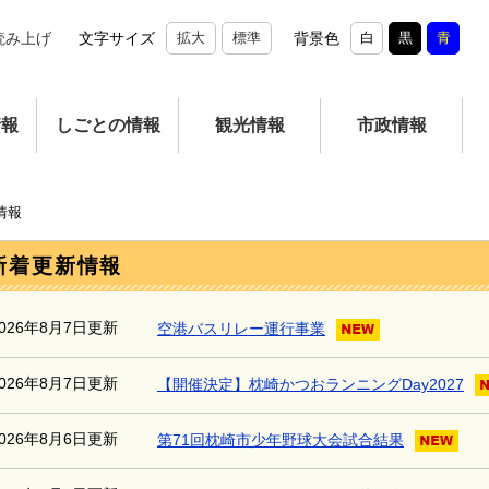
読み上げ
文字サイズ
拡大
標準
背景色
白
黒
青
情報
しごとの情報
観光情報
市政情報
情報
新着更新情報
2026年8月7日更新
空港バスリレー運行事業
2026年8月7日更新
【開催決定】枕崎かつおランニングDay2027
2026年8月6日更新
第71回枕崎市少年野球大会試合結果