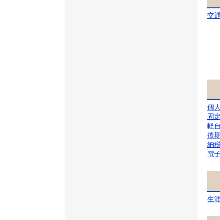
交
個
固
軽
後
納
電
生