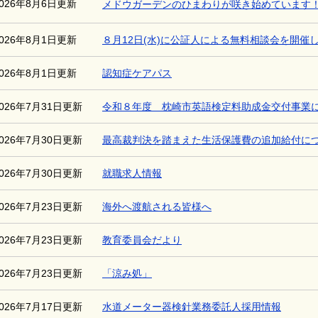
2026年8月6日更新
メドウガーデンのひまわりが咲き始めています
2026年8月1日更新
８月12日(水)に公証人による無料相談会を開催
2026年8月1日更新
認知症ケアパス
2026年7月31日更新
令和８年度 枕崎市英語検定料助成金交付事業
2026年7月30日更新
最高裁判決を踏まえた生活保護費の追加給付に
2026年7月30日更新
就職求人情報
2026年7月23日更新
海外へ渡航される皆様へ
2026年7月23日更新
教育委員会だより
2026年7月23日更新
「涼み処」
2026年7月17日更新
水道メーター器検針業務委託人採用情報