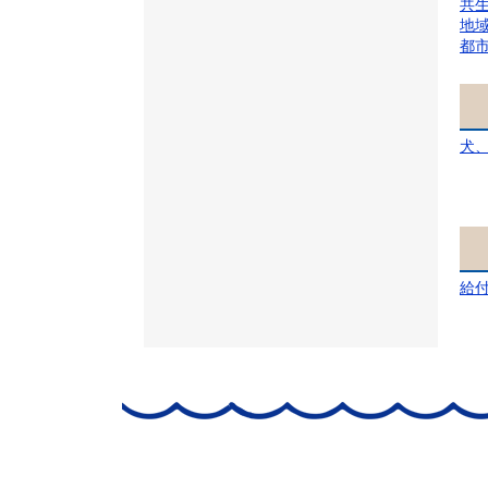
共
地
都
犬
給