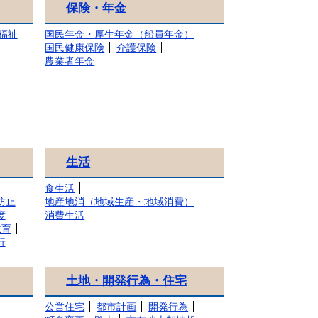
保険・年金
福祉
国民年金・厚生年金（船員年金）
国民健康保険
介護保険
農業者年金
生活
食生活
防止
地産地消（地域生産・地域消費）
度
消費生活
教育
行
土地・開発行為・住宅
公営住宅
都市計画
開発行為