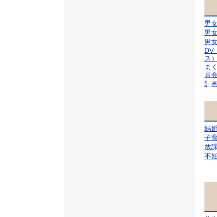
男
男
男
D
ス
ま
員
計
結
子
放
不