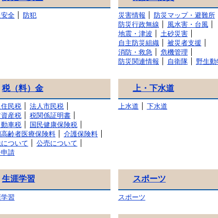
通安全
防犯
災害情報
防災マップ・避難所
防災行政無線
風水害・台風
地震・津波
土砂災害
自主防災組織
被災者支援
消防・救急
危機管理
防災関連情報
自衛隊
野生動
税（料）金
上・下水道
人住民税
法人市民税
上水道
下水道
定資産税
税関係証明書
自動車税
国民健康保険税
期高齢者医療保険料
介護保険料
税について
公売について
子申請
生涯学習
スポーツ
涯学習
スポーツ