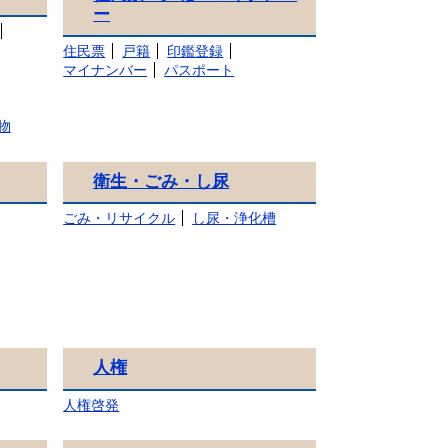
ー
住民票
戸籍
印鑑登録
マイナンバー
パスポート
物
衛生・ごみ・し尿
ごみ・リサイクル
し尿・浄化槽
人権
人権啓発