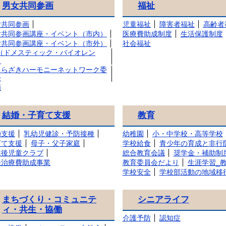
男女共同参画
福祉
女共同参画
児童福祉
障害者福祉
高齢者
女共同参画講座・イベント（市内）
医療費助成制度
生活保護制度
女共同参画講座・イベント（市外）
社会福祉
V（ドメスティック・バイオレン
）
くらざきハーモニーネットワーク委
会
画
結婚・子育て支援
教育
婚支援
乳幼児健診・予防接種
幼稚園
小・中学校・高等学校
育て支援
母子・父子家庭
学校給食
青少年の育成と非行
課後児童クラブ
総合教育会議
奨学金・補助制
妊治療費助成事業
教育委員会だより
生涯学習_
学校安全
学校部活動の地域移
まちづくり・コミュニテ
シニアライフ
ィ・共生・協働
介護予防
認知症