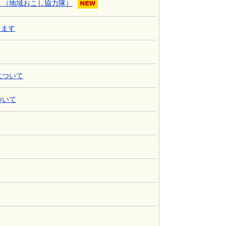
！（地域おこし協力隊）
します
について
ついて