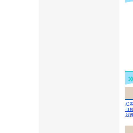
妊
引
就