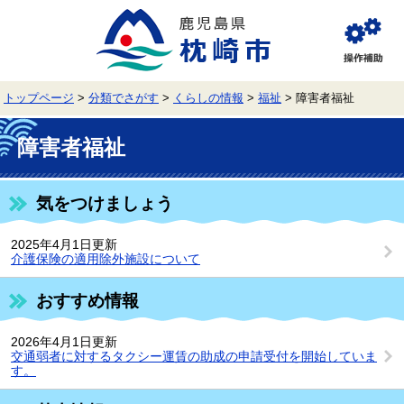
ペ
メ
ー
ニ
ジ
ュ
閲
の
ー
覧
先
を
補
頭
飛
助
トップページ
>
分類でさがす
>
くらしの情報
>
福祉
>
障害者福祉
で
ば
す。
し
本
て
文
障害者福祉
本
文
へ
気をつけましょう
2025年4月1日更新
介護保険の適用除外施設について
おすすめ情報
2026年4月1日更新
交通弱者に対するタクシー運賃の助成の申請受付を開始していま
す。