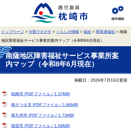
ペ
メ
ー
ニ
ジ
ュ
閲
の
ー
覧
先
を
補
頭
飛
助
トップページ
>
分類でさがす
>
くらしの情報
>
福祉
>
障害者福祉
>
南薩
で
ば
す。
し
地区障害福祉サービス事業所案内マップ（令和8年6月現在）
て
本
本
文
南薩地区障害福祉サービス事業所案
文
へ
内マップ（令和8年6月現在）
掲載日：2026年7月15日更新
枕崎市 [PDFファイル／1.37MB]
南さつま市 [PDFファイル／1.86MB]
南九州市 [PDFファイル／1.73MB]
指宿市 [PDFファイル／1.58MB]