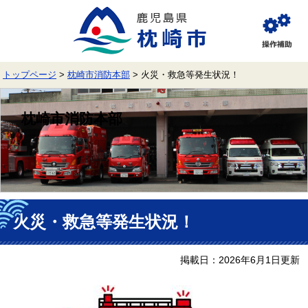
ペ
メ
ー
ニ
ジ
ュ
閲
の
ー
覧
先
を
補
頭
飛
助
トップページ
>
枕崎市消防本部
>
火災・救急等発生状況！
で
ば
す。
し
て
枕崎市消防本部
本
文
へ
本
文
火災・救急等発生状況！
掲載日：2026年6月1日更新