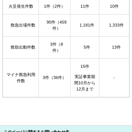
火災発生件数
1件（2件）
11件
10件
90件（459
救急出場件数
1,181件
1,333件
件）
3件（8
救助出動件数
5件
13件
件）
15件
マイナ救急利用
実証事業期
3件（36件）
-
件数
間10月から
12月まで