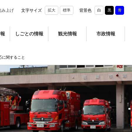
読み上げ
文字サイズ
拡大
標準
背景色
白
黒
青
情報
しごとの情報
観光情報
市政情報
応に関すること