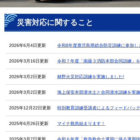
本
災害対応に関すること
文
2026年6月4日更新
令和8年度鹿児島県総合防災訓練に参加し
2026年3月16日更新
令和７年度「南薩３消防本部合同訓練」
2026年3月2日更新
林野火災対応訓練を実施しました!
2026年3月2日更新
海上保安本部潜水士と合同潜水訓練を実施
2025年12月22日更新
特別教育訓練受講者によるフィードバッ
2025年6月26日更新
マイナ救急始まります！
2025年3月7日更新
令和６年度「救急救命士運用に係る運用