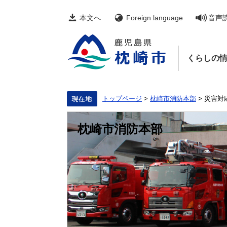
ペ
メ
ー
ニ
本文へ
Foreign language
音声
ジ
ュ
の
ー
先
を
頭
飛
くらしの
で
ば
す。
し
て
本
文
トップページ
>
枕崎市消防本部
>
災害対
へ
枕崎市消防本部