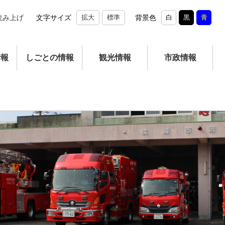
読み上げ
文字サイズ
拡大
標準
背景色
白
黒
青
情報
しごとの情報
観光情報
市政情報