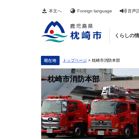
ペ
メ
ー
ニ
本文へ
Foreign language
音声
ジ
ュ
の
ー
先
を
頭
飛
くらしの
で
ば
す。
し
て
本
文
トップページ
>
枕崎市消防本部
へ
枕崎市消防本部