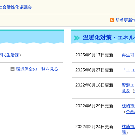
社会活性化協議会
新着更新情
温暖化対策・エネル
市民生活課
）
2025年9月17日更新
再生可
環境保全の一覧を見る
2025年6月27日更新
「エコ
2022年8月18日更新
資源エ
意を
（
2022年6月29日更新
枕崎市
（
企画
2022年2月24日更新
枕崎市
課
）