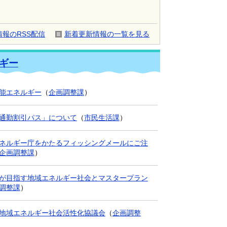
報のRSS配信
新着更新情報の一覧を見る
ギー
能エネルギー
（
企画調整課
）
通勤割引パス」について
（
市民生活課
）
ネルギー庁をかたるフィッシングメールにご注
企画調整課
）
が目指す地域エネルギー社会とマスタープラン
調整課
）
地域エネルギー社会活性化協議会
（
企画調整