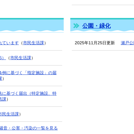
公園・緑化
れています
（
市民生活課
）
2025年11月25日更新
瀬戸公
5）
（
市民生活課
）
条例に基づく「指定施設」の届
課
）
法に基づく届出（特定施設、特
活課
）
市民生活課
）
騒音・公害・汚染の一覧を見る