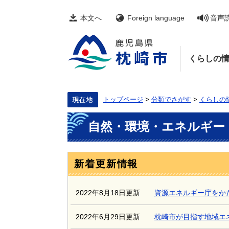
ペ
メ
ー
ニ
本文へ
Foreign language
音声
ジ
ュ
の
ー
先
を
頭
飛
くらしの
で
ば
す。
し
て
本
文
トップページ
>
分類でさがす
>
くらしの
へ
本
自然・環境・エネルギー
文
新着更新情報
2022年8月18日更新
資源エネルギー庁をか
2022年6月29日更新
枕崎市が目指す地域エ