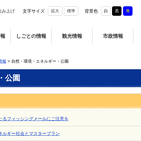
読み上げ
文字サイズ
拡大
標準
背景色
白
黒
青
情報
しごとの情報
観光情報
市政情報
情報
>
自然・環境・エネルギー・公園
・公園
たるフィッシングメールにご注意を
ネルギー社会とマスタープラン