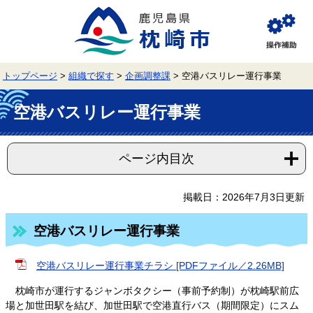
ペ
メ
ー
ニ
ジ
ュ
閲
の
ー
覧
先
を
補
頭
飛
助
トップページ
>
組織で探す
>
企画調整課
>
空港バスリレー運行事業
で
ば
す。
し
本
て
文
空港バスリレー運行事業
本
文
へ
ページ内目次
掲載日：2026年7月3日更新
空港バスリレー運行事業
空港バスリレー運行事業チラシ [PDFファイル／2.26MB]
枕崎市が運行するジャンボタクシー（事前予約制）が枕崎駅前広
場と加世田駅を結び、加世田駅で空港直行バス（期間限定）にスム