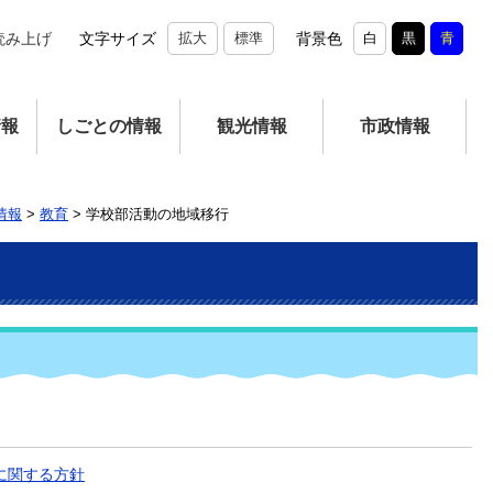
読み上げ
文字サイズ
拡大
標準
背景色
白
黒
青
情報
しごとの情報
観光情報
市政情報
情報
>
教育
>
学校部活動の地域移行
に関する方針