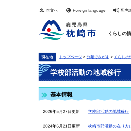
ペ
メ
ー
ニ
本文へ
Foreign language
音声
ジ
ュ
の
ー
先
を
頭
飛
くらしの
で
ば
す。
し
て
本
文
トップページ
>
分類でさがす
>
くらしの
へ
本
学校部活動の地域移行
文
基本情報
2026年5月27日更新
学校部活動の地域移行
2024年6月21日更新
枕崎市部活動の在り方