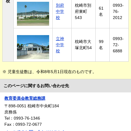
校
別府
枕崎市別
0993-
61
中学
府東町
76-
名
校
543
2012
立神
0993-
枕崎市大
99
中学
72-
塚北町54
名
校
6888
※ 児童生徒数は、令和8年5月1日現在のものです。
このページに関するお問い合わせ先
教育委員会教育総務課
〒898-0051
枕崎市中央町184
庶務係
Tel：0993-76-1346
Fax：0993-72-0677