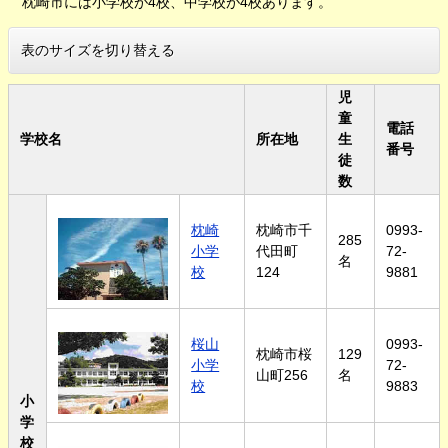
枕崎市には小学校が4校、中学校が4校あります。
表のサイズを切り替える
児
童
電話
学校名
所在地
生
番号
徒
数
枕崎
枕崎市千
0993-
285
小学
代田町
72-
名
校
124
9881
桜山
0993-
枕崎市桜
129
小学
72-
山町256
名
校
9883
小
学
校