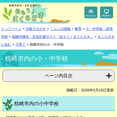
ペ
メ
ー
ニ
ジ
ュ
の
ー
先
を
頭
飛
トップページ
>
分類でさがす
>
くらしの情報
>
教育
>
小・中学校・高等
で
ば
す。
し
学校
>
枕崎市移住・定住応援サイト『住もう！まくらざき』
>
まくらざき
て
本
に住む
>
子育て
>
枕崎市内の小・中学校
文
本
へ
文
枕崎市内の小・中学校
ページ内目次
掲載日：2026年5月15日更新
枕崎市内の小中学校