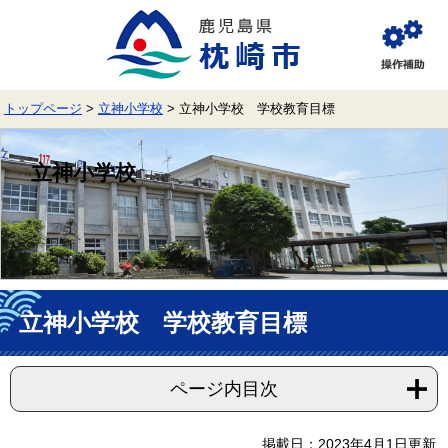
ペ
メ
ー
ニ
ジ
ュ
閲
の
ー
覧
先
を
補
頭
飛
助
トップページ
>
立神小学校
>
立神小学校 学校教育目標
で
ば
す。
し
て
立神小学校
本
文
へ
本
文
立神小学校 学校教育目標
ページ内目次
掲載日：2023年4月1日更新