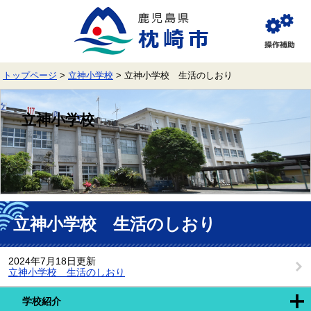
ペ
メ
ー
ニ
ジ
ュ
閲
の
ー
覧
先
を
補
頭
飛
助
トップページ
>
立神小学校
>
立神小学校 生活のしおり
で
ば
す。
し
て
立神小学校
本
文
へ
本
文
立神小学校 生活のしおり
2024年7月18日更新
立神小学校 生活のしおり
学校紹介