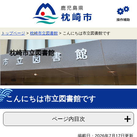
ペ
メ
ー
ニ
ジ
ュ
閲
の
ー
覧
先
を
補
頭
飛
助
トップページ
>
枕崎市立図書館
>
こんにちは市立図書館です
で
ば
す。
し
て
枕崎市立図書館
本
文
へ
本
文
こんにちは市立図書館です
ページ内目次
掲載日：2026年7月17日更新