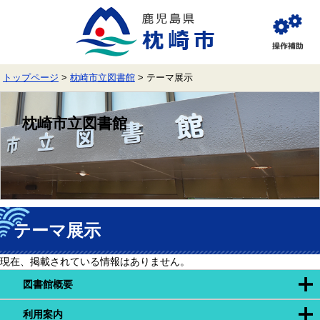
ペ
メ
ー
ニ
ジ
ュ
閲
の
ー
覧
先
を
補
頭
飛
助
トップページ
>
枕崎市立図書館
>
テーマ展示
で
ば
す。
し
て
枕崎市立図書館
本
文
へ
本
文
テーマ展示
現在、掲載されている情報はありません。
図書館概要
利用案内