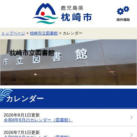
ペ
メ
ー
ニ
ジ
ュ
閲
の
ー
覧
先
を
補
頭
飛
助
トップページ
>
枕崎市立図書館
>
カレンダー
で
ば
す。
し
て
枕崎市立図書館
本
文
へ
本
文
カレンダー
2026年8月1日更新
令和8年9月のカレンダー（図書館）
2026年7月1日更新