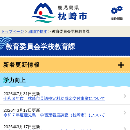
ペ
メ
ー
ニ
ジ
ュ
閲
の
ー
覧
先
を
補
頭
飛
助
トップページ
>
組織で探す
>
教育委員会学校教育課
で
ば
す。
し
本
て
文
教育委員会学校教育課
本
文
へ
新着更新情報
学力向上
2026年7月31日更新
令和８年度 枕崎市英語検定料助成金交付事業について
2026年3月17日更新
令和７年度鹿児島・学習定着度調査（枕崎市）について
2026年3月17日更新