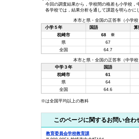
今回の調査結果から，学校間の格差も小学校，中
各学校では，結果分析を通して課題を明らかにし
本市と県・全国の正答率（小学校
小学５年
国語
算
枕崎市
68 ※
県
67
全国
64.7
本市と県・全国の正答率（中学校
中学３年
国語
枕崎市
61
県
64
全国
64.6
※は全国平均以上の教科
このページに関するお問い合わ
教育委員会学校教育課