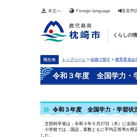
ペ
メ
ー
ニ
本文へ
Foreign language
音声
ジ
ュ
の
ー
先
を
頭
飛
くらしの
で
ば
す。
し
て
本
文
トップページ
>
組織で探す
>
教育委員会
へ
本
令和３年度 全国学力・
文
令和３年度 全国学力・学習状
文部科学省は，令和３年５月27日（木）に全国
小学校では，国語，算数ともに平均正答率が県及
した。