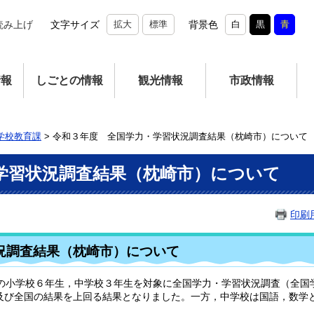
読み上げ
文字サイズ
拡大
標準
背景色
白
黒
青
情報
しごとの情報
観光情報
市政情報
学校教育課
>
令和３年度 全国学力・学習状況調査結果（枕崎市）について
学習状況調査結果（枕崎市）について
印刷
況調査結果（枕崎市）について
の小学校６年生，中学校３年生を対象に全国学力・学習状況調査（全国
び全国の結果を上回る結果となりました。一方，中学校は国語，数学