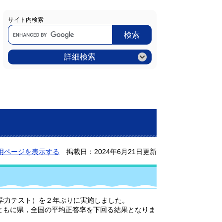
サイト内検索
Google
カ
ス
タ
ム
詳細検索
検
索
用ページを表示する
掲載日：2024年6月21日更新
学力テスト）を２年ぶりに実施しました。
ともに県，全国の平均正答率を下回る結果となりま