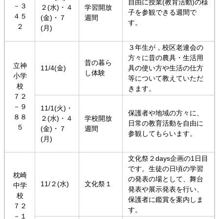
自由に授業(教育活動)の様
－３
２(水)・４
学習開放
子を参観できる週間で
４５
(金)・７
週間
す。
２
(月)
３年生が，校区老連会の
方々に昔の農具・生活用
昔の暮ら
立神
11/4(金)
具の使い方や生活の仕方
し体験
小学
等について教えていただ
校
きます。
７２
－９
11/1(火)・
保護者や地域の方々に、
８８
２(水)・４
学校開放
日常の教育活動を自由に
５
(金)・７
週間
参観してもらいます。
(月)
文化祭２days企画の1日目
です。生徒の日頃の学習
枕崎
の発表の場として、舞台
11/２(水)
文化祭１
中学
発表や展示発表を行い、
校
保護者に鑑賞を案内しま
７２
す。
－１