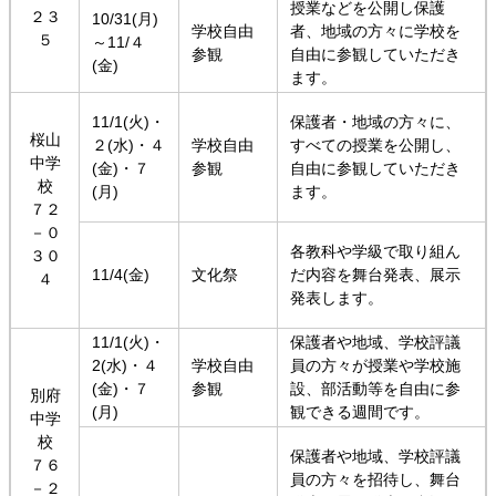
授業などを公開し保護
２３
10/31(月)
学校自由
者、地域の方々に学校を
５
～11/４
参観
自由に参観していただき
(金)
ます。
11/1(火)・
保護者・地域の方々に、
桜山
２(水)・４
学校自由
すべての授業を公開し、
中学
(金)・７
参観
自由に参観していただき
校
(月)
ます。
７２
－０
各教科や学級で取り組ん
３０
11/4(金)
文化祭
だ内容を舞台発表、展示
４
発表します。
11/1(火)・
保護者や地域、学校評議
2(水)・４
学校自由
員の方々が授業や学校施
(金)・７
参観
設、部活動等を自由に参
別府
(月)
観できる週間です。
中学
校
保護者や地域、学校評議
７６
員の方々を招待し、舞台
－２