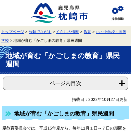
ペ
メ
ー
ニ
ジ
ュ
閲
の
ー
覧
先
を
補
頭
飛
助
トップページ
>
分類でさがす
>
くらしの情報
>
教育
>
小・中学校・高等
で
ば
す。
し
学校
>
地域が育む「かごしまの教育」県民週間
て
本
本
文
地域が育む「かごしまの教育」県民
文
へ
週間
ページ内目次
掲載日：2022年10月27日更新
地域が育む「かごしまの教育」県民週間
県教育委員会では、平成15年度から、毎年11月１日～７日の期間を