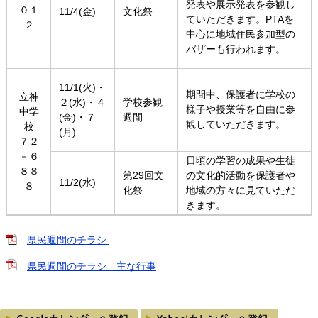
発表や展示発表を参観し
０１
11/4(金)
文化祭
ていただきます。PTAを
２
中心に地域住民参加型の
バザーも行われます。
11/1(火)・
期間中、保護者に学校の
立神
２(水)・４
学校参観
様子や授業等を自由に参
中学
(金)・７
週間
観していただきます。
校
(月)
７２
－６
日頃の学習の成果や生徒
８８
第29回文
の文化的活動を保護者や
11/2(水)
８
化祭
地域の方々に見ていただ
きます。
県民週間のチラシ
県民週間のチラシ 主な行事