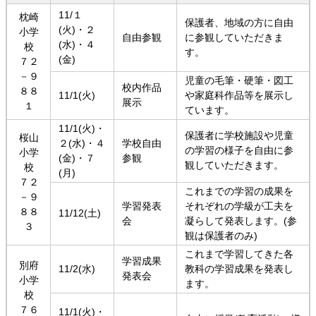
11/１
枕崎
保護者、地域の方に自由
(火)・２
小学
自由参観
に参観していただきま
(水)・４
校
す。
(金)
７２
－９
児童の毛筆・硬筆・図工
校内作品
８８
11/1(火)
や家庭科作品等を展示し
展示
１
ています。
11/1(火)・
保護者に学校施設や児童
桜山
２(水)・４
学校自由
の学習の様子を自由に参
小学
(金)・７
参観
観していただきます。
校
(月)
７２
これまでの学習の成果を
－９
学習発表
それぞれの学級が工夫を
８８
11/12(土)
会
凝らして発表します。(参
３
観は保護者のみ)
これまで学習してきた各
学習成果
別府
11/2(水)
教科の学習成果を発表し
発表会
小学
ます。
校
７６
11/1(火)・