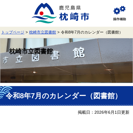
ペ
メ
ー
ニ
ジ
ュ
閲
の
ー
覧
先
を
補
頭
飛
助
トップページ
>
枕崎市立図書館
>
令和8年7月のカレンダー（図書館）
で
ば
す。
し
て
枕崎市立図書館
本
文
へ
本
文
令和8年7月のカレンダー（図書館）
掲載日：2026年6月1日更新