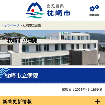
ペ
メ
ー
ニ
ジ
ュ
閲
の
ー
覧
先
を
補
頭
飛
助
トップページ
>
枕崎市立病院
で
ば
す。
し
て
枕崎市立病院
本
文
へ
本
文
枕崎市立病院
掲載日：2026年4月1日更新
新着更新情報