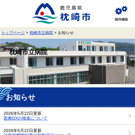
ペ
メ
ー
ニ
ジ
ュ
閲
の
ー
覧
先
を
補
頭
飛
助
トップページ
>
枕崎市立病院
>
お知らせ
で
ば
す。
し
て
枕崎市立病院
本
文
へ
本
文
お知らせ
2026年5月22日更新
医療DXの推進について
2026年5月22日更新