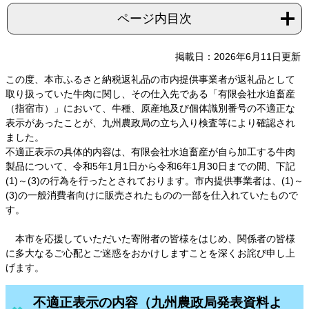
ページ内目次
掲載日：2026年6月11日更新
この度、本市ふるさと納税返礼品の市内提供事業者が返礼品として
取り扱っていた牛肉に関し、その仕入先である「有限会社水迫畜産
（指宿市）」において、牛種、原産地及び個体識別番号の不適正な
表示があったことが、九州農政局の立ち入り検査等により確認され
ました。
不適正表示の具体的内容は、有限会社水迫畜産が自ら加工する牛肉
製品について、令和5年1月1日から令和6年1月30日までの間、下記
(1)～(3)の行為を行ったとされております。市内提供事業者は、(1)～
(3)の一般消費者向けに販売されたものの一部を仕入れていたもので
す。
本市を応援していただいた寄附者の皆様をはじめ、関係者の皆様
に多大なるご心配とご迷惑をおかけしますことを深くお詫び申し上
げます。
不適正表示の内容（九州農政局発表資料よ