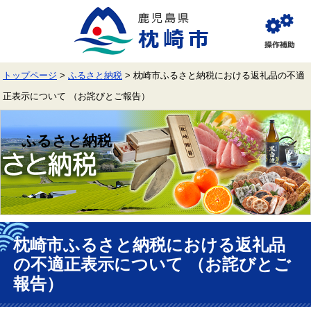
ペ
メ
ー
ニ
ジ
ュ
閲
の
ー
覧
先
を
補
頭
飛
助
トップページ
>
ふるさと納税
>
枕崎市ふるさと納税における返礼品の不適
で
ば
す。
し
正表示について （お詫びとご報告）
て
本
文
ふるさと納税
へ
本
文
枕崎市ふるさと納税における返礼品
の不適正表示について （お詫びとご
報告）