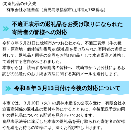
(3)返礼品の仕入先
有限会社水迫畜産（鹿児島県指宿市山川福元788番地）
不適正表示の返礼品をお受け取りになられた
寄附者の皆様への対応
令和８年５月21日に枕崎市かつお公社から、不適正表示（牛の種
類・原産地・個体識別番号)の返礼品を受け取られた寄附者の皆様に
対して、返礼品と同等の金券をお詫びの品として水迫畜産と連携し
て送付する意向が示されました。
本市からは、該当する寄附者の皆様へ、枕崎市かつお公社によるお
詫びの品送付のお手続き方法に関する案内メールを送付します。
令和８年３月13日付け今後の対応について
本市では、３月10日（火）の農林水産省の公表を受け、有限会社水
迫畜産関係の返礼品の受付を停止するとともに、今後配送予定の同
社の返礼品についても配送を見合わせております。
食品表示法等に違反した本市の返礼品を受け取られた寄附者の皆様
や配送をお待ちの皆様には、深くお詫び申し上げます。