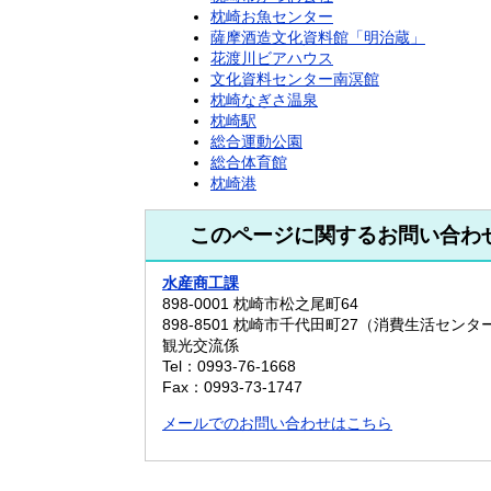
枕崎お魚センター
薩摩酒造文化資料館「明治蔵」
花渡川ビアハウス
文化資料センター南溟館
枕崎なぎさ温泉
枕崎駅
総合運動公園
総合体育館
枕崎港
このページに関するお問い合わ
水産商工課
898-0001 枕崎市松之尾町64
898-8501 枕崎市千代田町27（消費生活センタ
観光交流係
Tel：0993-76-1668
Fax：0993-73-1747
メールでのお問い合わせはこちら