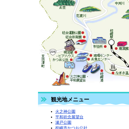
観光地メニュー
火之神公園
平和祈念展望台
瀬戸公園
枕崎市かつお公社