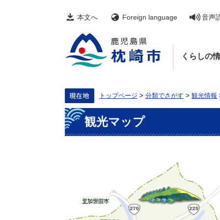
ペ
メ
ー
ニ
本文へ
Foreign language
音声
ジ
ュ
の
ー
先
を
頭
飛
くらしの
で
ば
す。
し
て
本
文
トップページ
>
分類でさがす
>
観光情報
へ
本
観光マップ
文