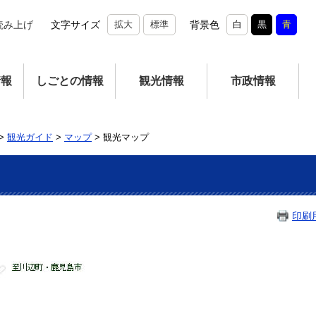
読み上げ
文字サイズ
拡大
標準
背景色
白
黒
青
情報
しごとの情報
観光情報
市政情報
>
観光ガイド
>
マップ
>
観光マップ
印刷