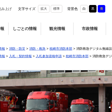
読み上げ
文字サイズ
拡大
標準
背景色
白
黒
青
情報
しごとの情報
観光情報
市政情報
情報
>
消防・防災
>
消防・救急
>
枕崎市消防本部
>
消防救急デジタル無線設
情報
>
入札・契約情報
>
入札参加資格申請
>
枕崎市消防本部
>
消防救急デジ