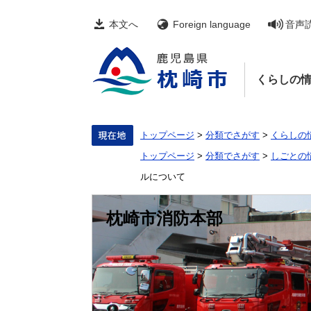
ペ
メ
ー
ニ
本文へ
Foreign language
音声
ジ
ュ
の
ー
先
を
頭
飛
くらしの
で
ば
す。
し
て
本
文
トップページ
>
分類でさがす
>
くらしの
へ
トップページ
>
分類でさがす
>
しごとの
ルについて
枕崎市消防本部