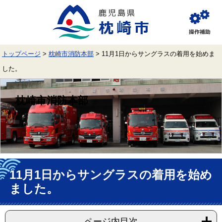
ペ
メ
ー
ニ
ジ
ュ
閲
の
ー
覧
先
を
補
頭
飛
助
トップページ
>
枕崎市消防本部
>
11月1日からサングラスの着用を始めま
で
ば
す。
し
した。
て
本
文
枕崎市消防本部
へ
本
文
11月1日からサングラスの着用を始め
ました。
ページ内目次