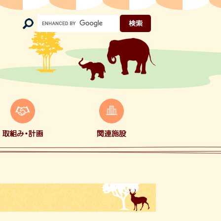
Google
カ
ス
タ
ム
検
索
関
連
・
施
設