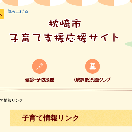
読み上げる
健
（放
取
診・
課
組
予
後）
み
防
児
計
接
童
画
種
ク
ラ
ブ
て情報リンク
本
子育て情報リンク
文