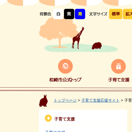
ペ
メ
ー
ニ
ジ
ュ
の
ー
先
を
頭
飛
で
ば
す。
し
て
本
文
へ
枕
子
崎
育
市
て
公
支
式
援
ト
ッ
プ
トップページ
>
子育て支援応援サイト
>
子育
子育て支援