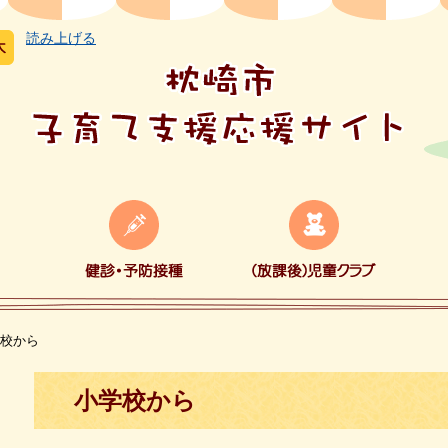
読み上げる
健
（放
取
診・
課
組
予
後）
み
防
児
計
接
童
画
種
ク
ラ
ブ
校から
本
小学校から
文