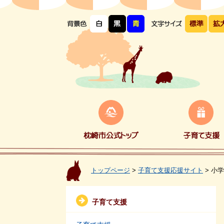
ペ
メ
ー
ニ
ジ
ュ
の
ー
先
を
頭
飛
で
ば
す。
し
て
本
文
へ
枕
子
崎
育
市
て
公
支
式
援
ト
ッ
プ
トップページ
>
子育て支援応援サイト
>
小学
子育て支援