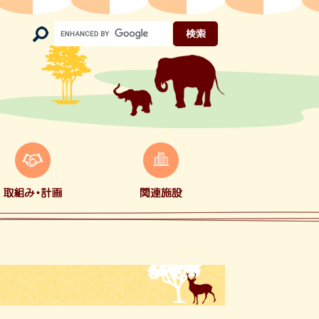
Google
カ
ス
タ
ム
検
索
関
連
・
施
設