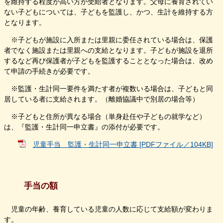
を維持する程度が高い方が受給者となります。父母に養育されてい
ない子どもについては、子どもを監護し、かつ、生計を維持する方
となります。
※子どもが施設に入所または里親に委任されている場合は、保護
者でなく施設または里親への支給となります。子どもが施設を退所
するなど再び保護者が子どもを監護することとなった場合は、改め
て申請の手続きが必要です。
※監護・生計同一要件を満たす者が複数いる場合は、子どもと同
居している者に支給されます。（離婚協議中で別居の場合等）
※子どもと住所が異なる場合（単身赴任や子どもの就学など）
は、『監護・生計同一申立書』の添付が必要です。
児童手当 監護・生計同一申立書 [PDFファイル／104KB]
手当の額
児童の年齢、養育している児童の人数に応じて支給額が変わりま
す。