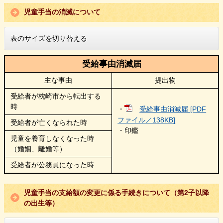
児童手当の消滅について
表のサイズを切り替える
受給事由消滅届
主な事由
提出物
受給者が枕崎市から転出する
時
・
受給事由消滅届 [PDF
ファイル／138KB]
受給者が亡くなられた時
・印鑑
児童を養育しなくなった時
（婚姻、離婚等）
受給者が公務員になった時
児童手当の支給額の変更に係る手続きについて（第2子以降
の出生等）