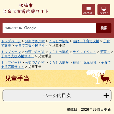
ペ
メ
ー
ニ
ジ
ュ
の
ー
先
を
頭
飛
で
ば
す。
し
て
トップページ
>
分類でさがす
>
くらしの情報
>
結婚・子育て支援
>
子育
本
て支援
>
子育て支援応援サイト
>
児童手当
文
トップページ
>
分類でさがす
>
くらしの情報
>
ライフイベント
>
子育て
>
へ
子育て支援応援サイト
>
児童手当
トップページ
>
分類でさがす
>
くらしの情報
>
福祉
>
児童福祉
>
子育て
支援応援サイト
>
児童手当
本
文
児童手当
ページ内目次
掲載日：2026年3月9日更新