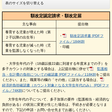
表のサイズを切り替える
額改定認定請求・額改定届
主な事由
提出物
養育する児童が増えた時（第
・
額改定請求書 [PDFフ
２子以降の出生等）
ァイル／184KB]
養育する児童が減った時（児
・印鑑
童を監護しなくなった等）
・大学生年代の子（18歳以後22歳に到達する年度末までの子）を
多子カウントの対象とする場合は、上記提出物に併せて
監護相
当・生計費の負担についての確認書 [PDFファイル／118KB]
をご提出
ください。また、職業等の欄の「その他」に該当する場合は、
経済的負担確認書（カウント対象となる大学生年代のみ） [PDFファ
イル／74KB]
についてもご提出ください。
大学生年代の子について、多子加算の要件（監護相当・経済的な
負担がある）の状況に変更が生じた場合は、手続きが必要となりま
すので、下記の申請・お問い合せ先までお越しください。