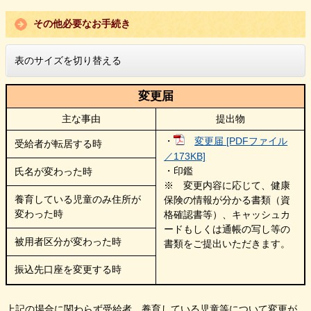
​その他必要なお手続き
表のサイズを切り替える
変更届
主な事由
提出物
・
変更届 [PDFファイル
受給者が転居する時
／173KB]
・印鑑
氏名が変わった時
※ 変更内容に応じて、健康
養育している児童のみ住所が
保険の情報が分かる書類（資
変わった時
格確認書等）、キャッシュカ
ードもしくは通帳の写し等の
被用者区分が変わった時
書類をご提出いただきます。
振込先口座を変更する時
上記の場合に関わらず受給者、養育している児童等について変更が