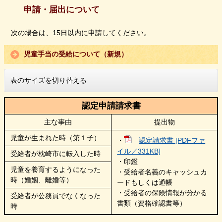
申請・届出について
次の場合は、15日以内に申請してください。
児童手当の受給について（新規）
表のサイズを切り替える
認定申請請求書
主な事由
提出物
児童が生まれた時（第１子）
・
認定請求書 [PDFファ
イル／331KB]
受給者が枕崎市に転入した時
・印鑑
児童を養育するようになった
・受給者名義のキャッシュカ
時（婚姻、離婚等）
ードもしくは通帳
・受給者の保険情報が分かる
受給者が公務員でなくなった
書類（資格確認書等）
時