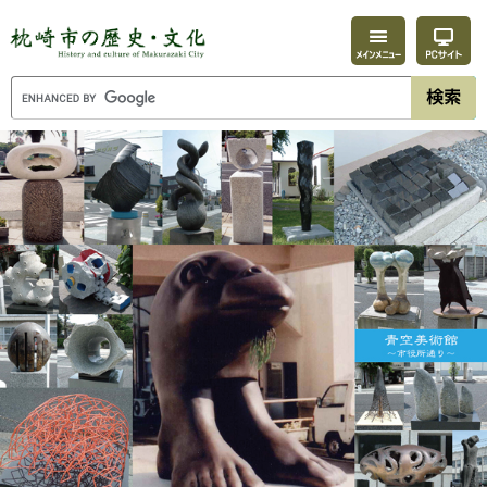
ペ
メ
ー
ニ
ジ
ュ
の
ー
先
を
頭
飛
で
ば
す。
し
て
本
文
へ