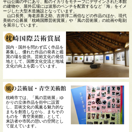
平山公園の中にあり、船のイカリをモチーフにデザインされた本館
の建物や、屋外広場には波形のベンチを配置するなど「海」をイメ
ージした大型木造施設となっています。
山口長男、海老原喜之助、吉井淳二画伯などの作品のほか、現代
美術の公募展「枕崎国際芸術賞展」や「風の芸術展」の絵画や彫刻
を展示しています。
枕崎国際芸術賞展
国内・国外を問わず広く作品を
募集し、優れた作品の発表と鑑
賞の場を提供。芸術文化の発信
地として、国際文化交流と地域
文化の向上を図っています。
風の芸術展・青空美術館
枕崎市では、「風の芸術展」ゆ
かりの立体作品を街中に設置
し、芸術文化の風薫る魅力的な
まちを創造しながら、まちその
ものを「青空美術館」として、
来訪者や市民の憩いの空間とし
て捉えています。