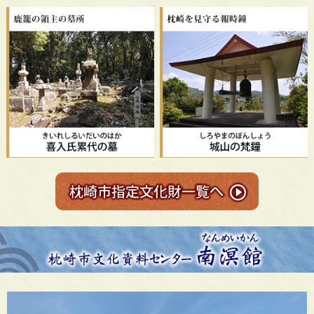
弥生時代末期から古墳時代初頭の遺
鹿籠の領主の墓所「喜入氏累代の墓