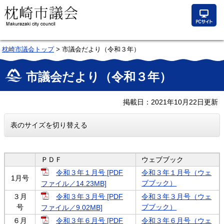
ペ
メ
ー
ニ
ジ
ュ
の
ー
先
を
頭
飛
枕崎市議会トップ
>
市議会だより（令和３年）
で
ば
本
す。
し
文
市議会だより（令和３年）
て
本
文
掲載日：2021年10月22日更新
へ
表のサイズを切り替える
ＰＤＦ
ウェブブック
令和３年１月号 [PDF
令和３年１月号（ウェ
1月号
ブブック）
ファイル／14.23MB]
３月
令和３年３月号 [PDF
令和３年３月号（ウェ
号
ブブック）
ファイル／9.02MB]
６月
令和３年６月号 [PDF
令和３年６月号（ウェ