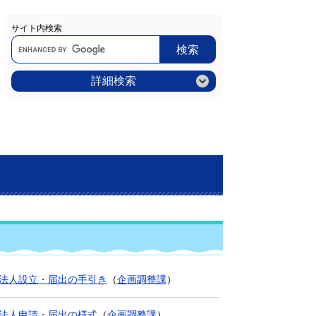
サイト内検索
Google
カ
ス
タ
ム
詳細検索
検
索
法人設立・届出の手引き
（
企画調整課
）
法人申請・届出の様式
（
企画調整課
）