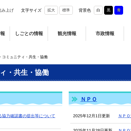
読み上げ
文字サイズ
拡大
標準
背景色
白
黒
青
情報
しごとの情報
観光情報
市政情報
・コミュニティ・共生・協働
ィ・共生・協働
ＮＰＯ
る協力確認書の提出等について
2025年12月1日更新
ＮＰＯ
2025年11月28日更新
ＮＰＯ