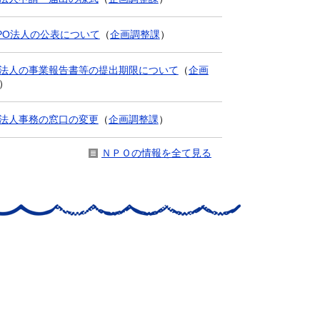
PO法人の公表について
（
企画調整課
）
法人の事業報告書等の提出期限について
（
企画
）
法人事務の窓口の変更
（
企画調整課
）
ＮＰＯの情報を全て見る