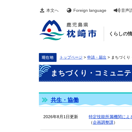
ペ
メ
ー
ニ
本文へ
Foreign language
音声
ジ
ュ
の
ー
先
を
頭
飛
くらしの
で
ば
す。
し
て
本
文
トップページ
>
申請・届出
>
まちづくり
へ
本
まちづくり・コミュニテ
文
共生・協働
2026年8月1日更新
特定技能所属機関によ
（
企画調整課
）