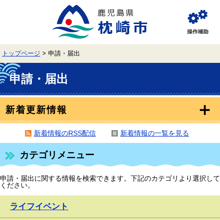
ペ
メ
ー
ニ
ジ
ュ
閲
の
ー
覧
先
を
補
頭
飛
助
トップページ
>
申請・届出
で
ば
す。
し
本
て
文
申請・届出
本
文
へ
新着更新情報
新着情報のRSS配信
新着情報の一覧を見る
カテゴリメニュー
申請・届出に関する情報を検索できます。下記のカテゴリより選択して
ください。
ライフイベント