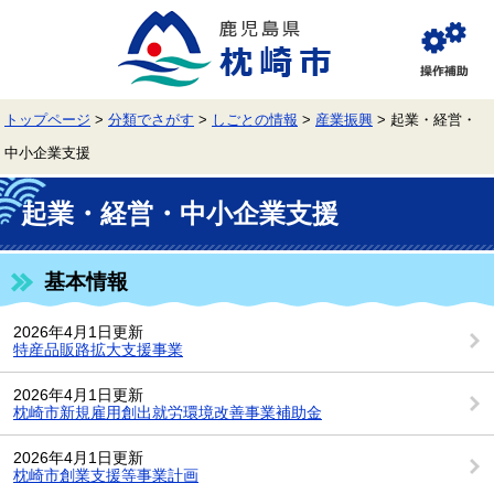
ペ
メ
ー
ニ
ジ
ュ
閲
の
ー
覧
先
を
補
頭
飛
助
トップページ
>
分類でさがす
>
しごとの情報
>
産業振興
>
起業・経営・
で
ば
す。
し
中小企業支援
て
本
本
文
文
起業・経営・中小企業支援
へ
基本情報
2026年4月1日更新
特産品販路拡大支援事業
2026年4月1日更新
枕崎市新規雇用創出就労環境改善事業補助金
2026年4月1日更新
枕崎市創業支援等事業計画