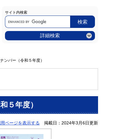
サイト内検索
Google
カ
ス
タ
ム
詳細検索
検
索
ナンバー（令和５年度）
和５年度）
刷用ページを表示する
掲載日：2024年3月6日更新