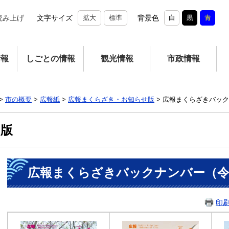
読み上げ
文字サイズ
拡大
標準
背景色
白
黒
青
情報
しごとの情報
観光情報
市政情報
>
市の概要
>
広報紙
>
広報まくらざき・お知らせ版
>
広報まくらざきバック
せ版
本
広報まくらざきバックナンバー（令
文
印