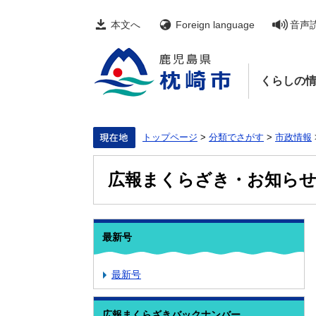
ペ
メ
ー
ニ
本文へ
Foreign language
音声
ジ
ュ
の
ー
先
を
頭
飛
くらしの
で
ば
す。
し
て
本
文
トップページ
>
分類でさがす
>
市政情報
へ
広報まくらざき・お知ら
最新号
最新号
広報まくらざきバックナンバー