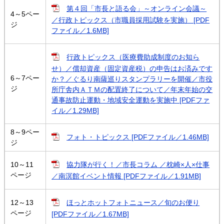
第４回「市長と語る会」～オンライン会議～
4～5ペー
／行政トピックス（市職員採用試験を実施） [PDF
ジ
ファイル／1.6MB]
行政トピックス（医療費助成制度のお知ら
せ）／償却資産（固定資産税）の申告はお済みです
6～7ペー
か？／ぐるり南薩巡りスタンプラリーを開催／市役
ジ
所庁舎内ＡＴＭの配置終了について／年末年始の交
通事故防止運動・地域安全運動を実施中 [PDFファ
イル／1.29MB]
8～9ペー
フォト・トピックス [PDFファイル／1.46MB]
ジ
10～11
協力隊が行く！／市長コラム ／枕崎×人×仕事
ページ
／南溟館イベント情報 [PDFファイル／1.91MB]
12～13
ほっとホットフォトニュース／旬のお便り
ページ
[PDFファイル／1.67MB]