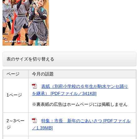
表のサイズを切り替える
ページ
今月の話題
表紙（別府小学校の６年生が駒水ヤンセ踊り
を継承） [PDFファイル／341KB]
1ページ
※裏表紙の広告はホームページには掲載しません
2～3ペー
特集：市長 新年のごあいさつ [PDFファイル
ジ
／1.39MB]