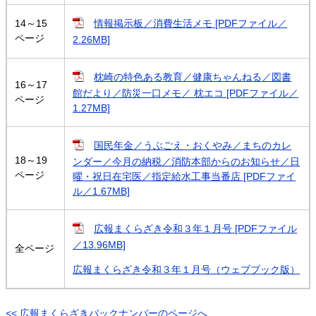
14～15
情報掲示板／消費生活メモ [PDFファイル／
ページ
2.26MB]
枕崎の特色ある教育／健康ちゃんねる／図書
16～17
館だより／防災一口メモ／ 枕エコ [PDFファイル／
ページ
1.27MB]
国民年金／うぶごえ・おくやみ／まちのカレ
18～19
ンダー／今月の納税／消防本部からのお知らせ／日
ページ
曜・祝日在宅医／指定給水工事当番店 [PDFファイ
ル／1.67MB]
広報まくらざき令和３年１月号 [PDFファイル
／13.96MB]
全ページ
広報まくらざき令和３年１月号（ウェブブック版）
<< 広報まくらざきバックナンバーのページへ