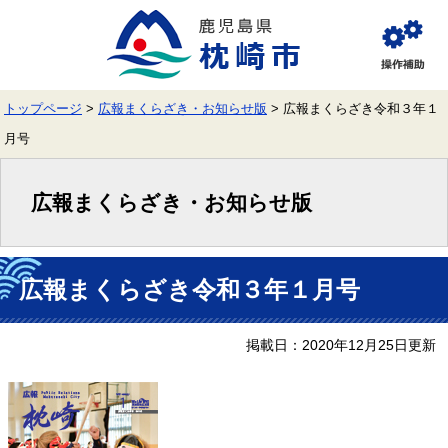
ペ
メ
ー
ニ
ジ
ュ
閲
の
ー
覧
先
を
補
頭
飛
助
トップページ
>
広報まくらざき・お知らせ版
>
広報まくらざき令和３年１
で
ば
す。
し
月号
て
本
文
広報まくらざき・お知らせ版
へ
本
文
広報まくらざき令和３年１月号
掲載日：2020年12月25日更新