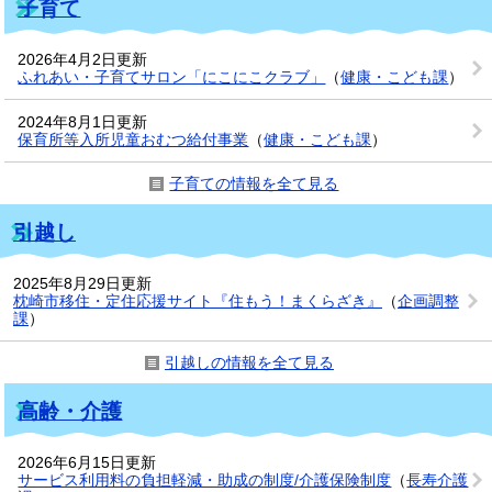
子育て
2026年4月2日更新
ふれあい・子育てサロン「にこにこクラブ」
（
健康・こども課
）
2024年8月1日更新
保育所等入所児童おむつ給付事業
（
健康・こども課
）
子育ての情報を全て見る
引越し
2025年8月29日更新
枕崎市移住・定住応援サイト『住もう！まくらざき』
（
企画調整
課
）
引越しの情報を全て見る
高齢・介護
2026年6月15日更新
サービス利用料の負担軽減・助成の制度/介護保険制度
（
長寿介護