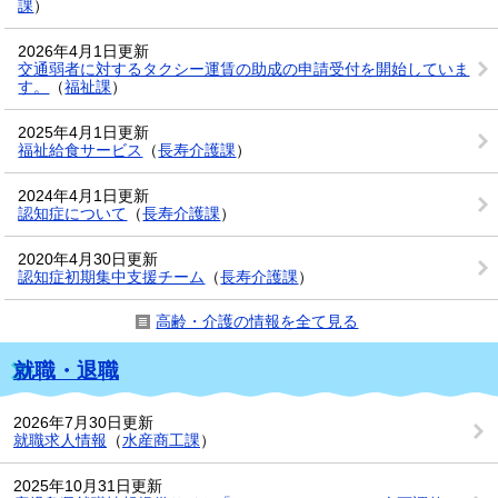
課
）
2026年4月1日更新
交通弱者に対するタクシー運賃の助成の申請受付を開始していま
す。
（
福祉課
）
2025年4月1日更新
福祉給食サービス
（
長寿介護課
）
2024年4月1日更新
認知症について
（
長寿介護課
）
2020年4月30日更新
認知症初期集中支援チーム
（
長寿介護課
）
高齢・介護の情報を全て見る
就職・退職
2026年7月30日更新
就職求人情報
（
水産商工課
）
2025年10月31日更新