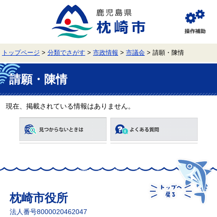
ペ
メ
ー
ニ
ジ
ュ
閲
の
ー
覧
先
を
補
頭
飛
助
トップページ
>
分類でさがす
>
市政情報
>
市議会
>
請願・陳情
で
ば
す。
し
本
て
文
請願・陳情
本
文
へ
現在、掲載されている情報はありません。
枕崎市役所
法人番号8000020462047