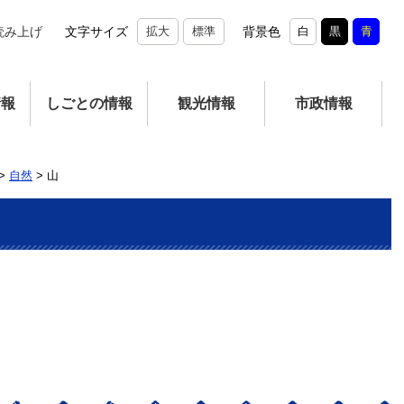
読み上げ
文字サイズ
拡大
標準
背景色
白
黒
青
情報
しごとの情報
観光情報
市政情報
>
自然
>
山