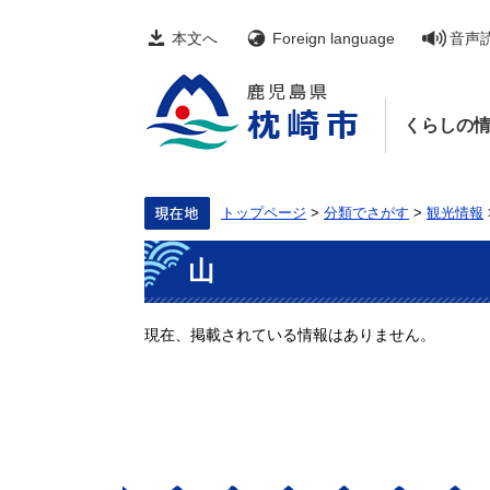
ペ
メ
ー
ニ
本文へ
Foreign language
音声
ジ
ュ
の
ー
先
を
頭
飛
くらしの
で
ば
す。
し
て
本
文
トップページ
>
分類でさがす
>
観光情報
へ
本
山
文
現在、掲載されている情報はありません。